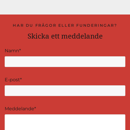
HAR DU FRÅGOR ELLER FUNDERINGAR?
Skicka ett meddelande
Namn*
E-post*
Meddelande*